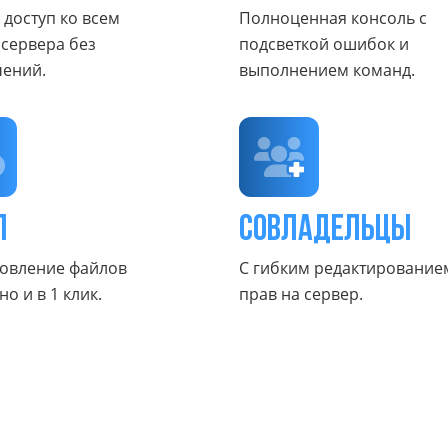
доступ ко всем
Полноценная консоль с
сервера без
подсветкой ошибок и
чений.
выполнением команд.
п
Совладельцы
овление файлов
С гибким редактирование
о и в 1 клик.
прав на сервер.