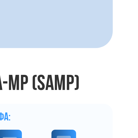
A-MP (SAMP)
ФА: