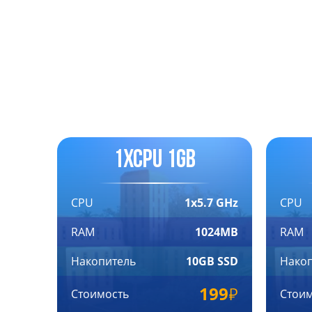
1xCPU 1GB
CPU
1x5.7 GHz
CPU
RAM
1024MB
RAM
Накопитель
10GB SSD
Нако
199
Стоимость
Стои