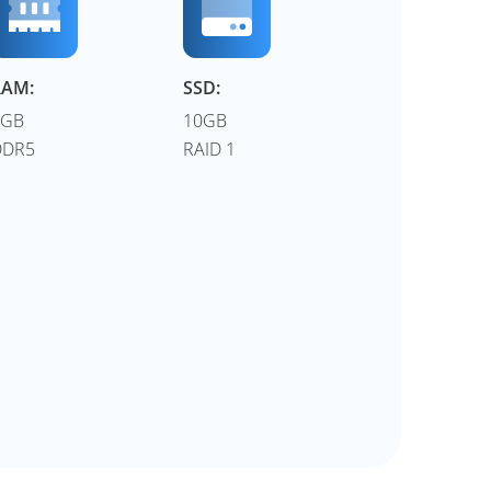
RAM:
SSD:
1GB
10GB
DDR5
RAID 1