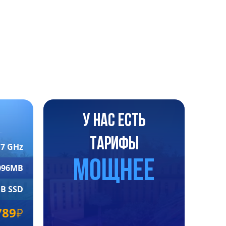
Ы
У нас есть
тарифы
.7 GHz
мощнее
096MB
B SSD
789