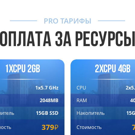
PRO ТАРИФЫ
ОПЛАТА ЗА РЕСУРС
1xCPU 2GB
2xCPU 4GB
1x5.7 GHz
CPU
2x5
2048MB
RAM
4
питель
15GB SSD
Накопитель
15G
379
мость
Стоимость