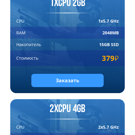
1xCPU 2GB
CPU
1x5.7 GHz
RAM
2048MB
Накопитель
15GB SSD
379
Стоимость
Заказать
2xCPU 4GB
CPU
2x5.7 GHz