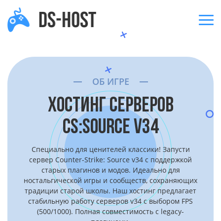
ОБ ИГРЕ
ХОСТИНГ СЕРВЕРОВ
CS:SOURCE V34
Специально для ценителей классики! Запусти
сервер Counter-Strike: Source v34 с поддержкой
старых плагинов и модов. Идеально для
ностальгической игры и сообществ, сохраняющих
традиции старой школы. Наш хостинг предлагает
стабильную работу серверов v34 с выбором FPS
(500/1000). Полная совместимость с legacy-